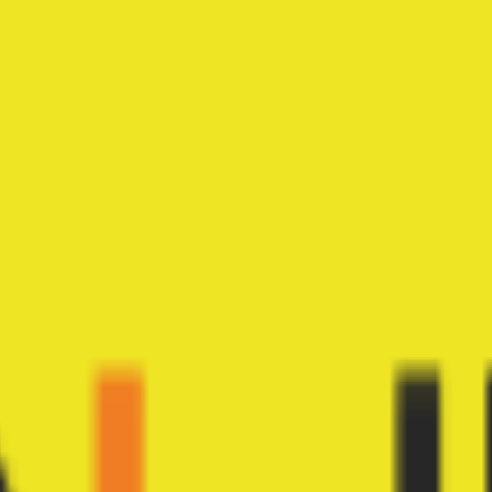
Monnom, mobil cihazlarda ön kameralarla çalışır.
a bir nesneyle de başlayabilirsiniz. Ancak, daha fazla seçeneğe sah