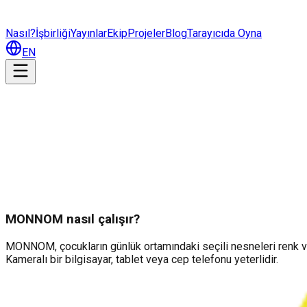
Nasıl?
İşbirliği
Yayınlar
Ekip
Projeler
Blog
Tarayıcıda Oyna
EN
MONNOM nasıl çalışır?
MONNOM, çocukların günlük ortamındaki seçili nesneleri renk ve de
Kameralı bir bilgisayar, tablet veya cep telefonu yeterlidir.