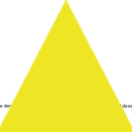
rinlik parametreleriyle algılar ve bunları ekrandaki dijital desenl