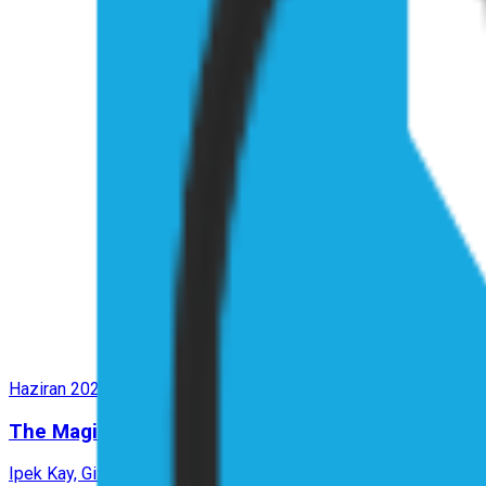
Haziran 2021
The Magic Mode of Everyday Objects: Bridging the
Ipek Kay, Gizem Ünlü, Mine Özkar